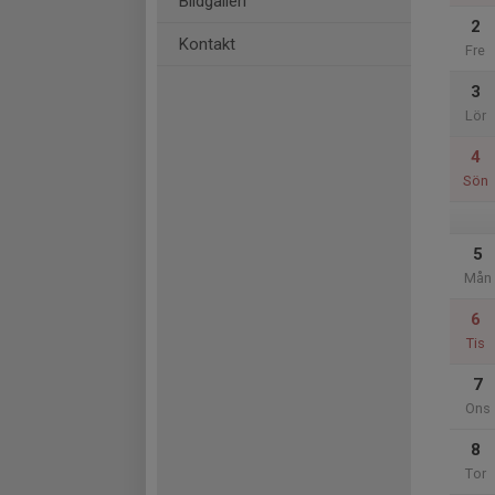
Bildgalleri
2
Kontakt
Fre
3
Lör
4
Sön
5
Mån
6
Tis
7
Ons
8
Tor