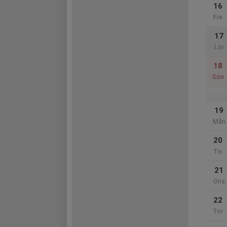
16
Fre
17
Lör
18
Sön
19
Mån
20
Tis
21
Ons
22
Tor