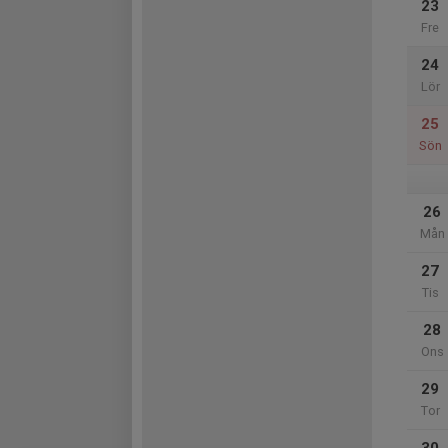
23
Fre
24
Lör
25
Sön
26
Mån
27
Tis
28
Ons
29
Tor