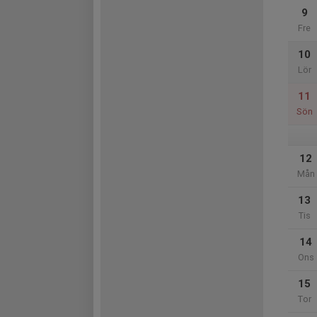
9
Fre
10
Lör
11
Sön
12
Mån
13
Tis
14
Ons
15
Tor