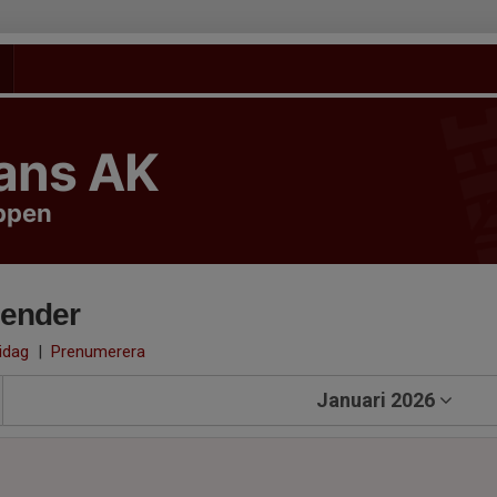
tans AK
uppen
lender
 idag
|
Prenumerera
Januari 2026