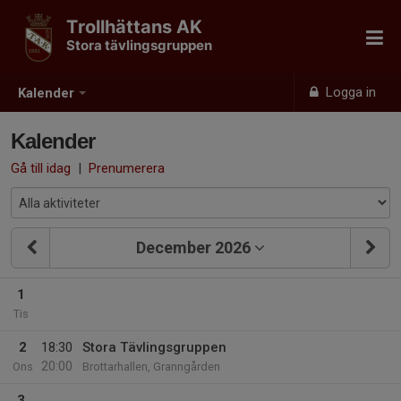
Trollhättans AK
Stora tävlingsgruppen
Logga in
Kalender
Kalender
Gå till idag
|
Prenumerera
December 2026
1
Tis
2
18:30
Stora Tävlingsgruppen
20:00
Ons
Brottarhallen, Granngården
3