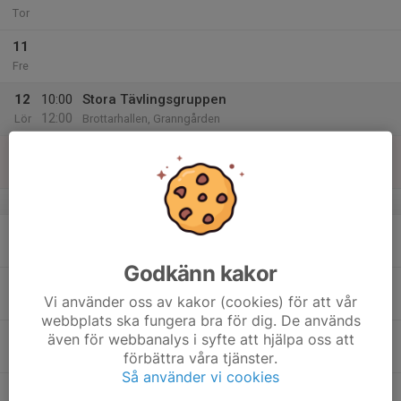
Tor
11
Fre
12
10:00
Stora Tävlingsgruppen
12:00
Lör
Brottarhallen, Granngården
13
Sön
v.51
14
18:30
Stora Tävlingsgruppen
20:00
Mån
Brottarhallen, Granngården
Godkänn kakor
15
Vi använder oss av kakor (cookies) för att vår
Tis
webbplats ska fungera bra för dig. De används
16
18:30
Stora Tävlingsgruppen
även för webbanalys i syfte att hjälpa oss att
20:00
förbättra våra tjänster.
Ons
Brottarhallen, Granngården
Så använder vi cookies
17