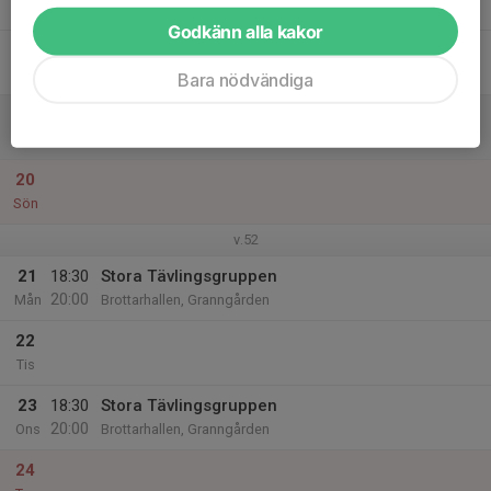
Tor
Godkänn alla kakor
18
Fre
Bara nödvändiga
19
10:00
Stora Tävlingsgruppen
12:00
Lör
Brottarhallen, Granngården
20
Sön
v.52
21
18:30
Stora Tävlingsgruppen
20:00
Mån
Brottarhallen, Granngården
22
Tis
23
18:30
Stora Tävlingsgruppen
20:00
Ons
Brottarhallen, Granngården
24