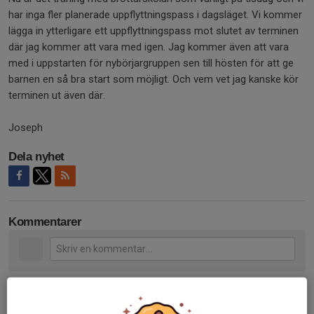
har inga fler planerade uppflyttningspass i dagsläget. Vi kommer
lägga in ytterligare ett uppflyttningspass mot slutet av terminen
där jag kommer att vara med igen. Jag kommer även att vara
med i uppstarten för nybörjargruppen sen till hösten för att ge
barnen en så bra start som möjligt. Och vem vet jag kanske kör
terminen ut även där.
Joseph
Dela nyhet
Kommentarer
Tidigare nyheter