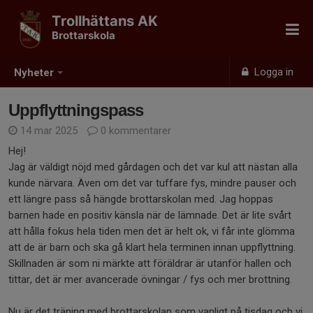
Trollhättans AK
Brottarskola
Logga in
Nyheter
Uppflyttningspass
14 mar 2025
0 kommentarer
Hej!
Jag är väldigt nöjd med gårdagen och det var kul att nästan alla
kunde närvara. Även om det var tuffare fys, mindre pauser och
ett längre pass så hängde brottarskolan med. Jag hoppas
barnen hade en positiv känsla när de lämnade. Det är lite svårt
att hålla fokus hela tiden men det är helt ok, vi får inte glömma
att de är barn och ska gå klart hela terminen innan uppflyttning.
Skillnaden är som ni märkte att föräldrar är utanför hallen och
tittar, det är mer avancerade övningar / fys och mer brottning.
Nu är det träning med brottarskolan som vanligt på tisdag och vi