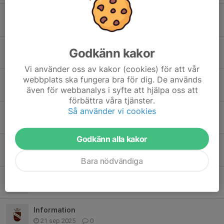
Info
31 maj, 19:21
0
Ingen träning 7 april
Godkänn kakor
5 apr, 07:53
0
Vi använder oss av kakor (cookies) för att vår
webbplats ska fungera bra för dig. De används
Kallelser
även för webbanalys i syfte att hjälpa oss att
9 feb, 21:52
0
förbättra våra tjänster.
Så använder vi cookies
Inställd träning 3 feb
27 jan, 20:02
0
Godkänn alla kakor
Vårtermin 2026
11 dec 2025
0
Bara nödvändiga
Uppehåll under höstlovet
23 okt 2025
0
Information
21 sep 2025
0