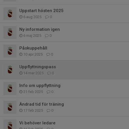
Uppstart hösten 2025
6 aug 2025
0
Ny information igen
6 maj 2025
0
Påskuppehåll
10 apr 2025
0
Uppflyttningspass
14 mar 2025
0
Info om uppflyttning
21 feb 2025
0
Ändrad tid för träning
17 feb 2025
0
Vi behöver ledare