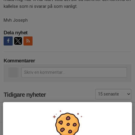
kallelse som ni svarar på som vanligt.
Mvh Joseph
Dela nyhet
Kommentarer
Tidigare nyheter
Info
31 maj, 19:21
0
Ingen träning 7 april