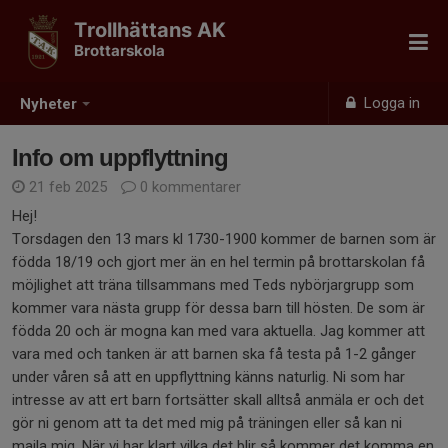
Trollhättans AK
Brottarskola
Logga in
Nyheter
Info om uppflyttning
21 feb 2025
0 kommentarer
Hej!
Torsdagen den 13 mars kl 1730-1900 kommer de barnen som är
födda 18/19 och gjort mer än en hel termin på brottarskolan få
möjlighet att träna tillsammans med Teds nybörjargrupp som
kommer vara nästa grupp för dessa barn till hösten. De som är
födda 20 och är mogna kan med vara aktuella. Jag kommer att
vara med och tanken är att barnen ska få testa på 1-2 gånger
under våren så att en uppflyttning känns naturlig. Ni som har
intresse av att ert barn fortsätter skall alltså anmäla er och det
gör ni genom att ta det med mig på träningen eller så kan ni
maila mig. När vi har klart vilka det blir så kommer det komma en