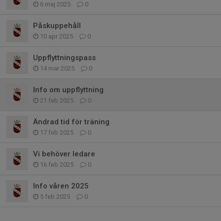
6 maj 2025
0
Påskuppehåll
10 apr 2025
0
Uppflyttningspass
14 mar 2025
0
Info om uppflyttning
21 feb 2025
0
Ändrad tid för träning
17 feb 2025
0
Vi behöver ledare
16 feb 2025
0
Info våren 2025
5 feb 2025
0