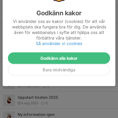
5 apr, 07:53
0
Godkänn kakor
Kallelser
9 feb, 21:52
0
Vi använder oss av kakor (cookies) för att vår
webbplats ska fungera bra för dig. De används
Inställd träning 3 feb
även för webbanalys i syfte att hjälpa oss att
27 jan, 20:02
0
förbättra våra tjänster.
Så använder vi cookies
Vårtermin 2026
11 dec 2025
0
Godkänn alla kakor
Uppehåll under höstlovet
23 okt 2025
0
Bara nödvändiga
Information
21 sep 2025
0
Uppstart hösten 2025
6 aug 2025
0
Ny information igen