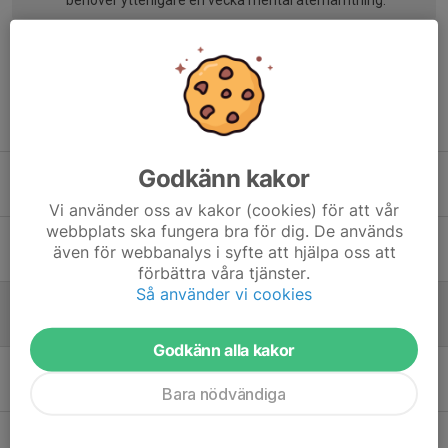
behöver ytterligare en vecka mental återhämtning.
Tidigare nyheter
Godkänn kakor
Säsong 2026/2027
3 aug, 10:10
0
Vi använder oss av kakor (cookies) för att vår
webbplats ska fungera bra för dig. De används
Träning Lördag & Söndag
även för webbanalys i syfte att hjälpa oss att
29 maj, 14:47
7
förbättra våra tjänster.
Så använder vi cookies
Träning under helgen. Lördag/Söndag
21 maj, 06:50
10
Godkänn alla kakor
Träning i Strömslund
16 maj, 21:41
4
Bara nödvändiga
Träning imorgon söndag 17:00