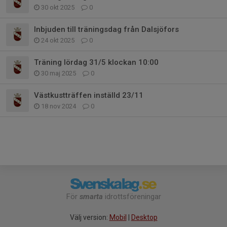
30 okt 2025
0
Inbjuden till träningsdag från Dalsjöfors
24 okt 2025
0
Träning lördag 31/5 klockan 10:00
30 maj 2025
0
Västkustträffen inställd 23/11
18 nov 2024
0
För
smarta
idrottsföreningar
Välj version:
Mobil
|
Desktop