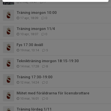
2 maj, 19:47
7
Träning imorgon 10:00
17 apr, 18:09
0
Träning imorgon 11/4
10 apr, 18:07
0
Fys 17:30 ikväll
19 mar, 13:14
5
Teknikträning imorgon 18:15-19:30
14 mar, 17:28
8
Träning 17:30-19:00
12 mar, 14:24
2
Mötet med föräldrarna för licensbrottare
10 mar, 16:01
0
Träning lördag 1/11