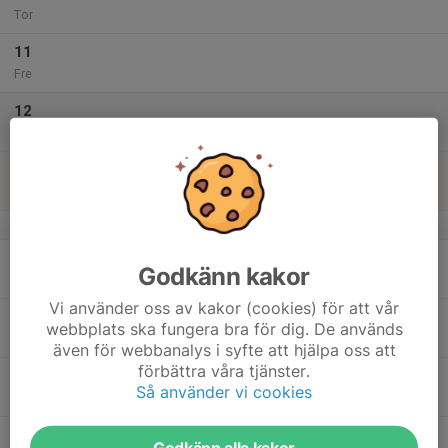
Tor
11
Fre
12
Lör
13
Sön
v.16
14
19:15
Stora tävlingsgruppen
Godkänn kakor
20:45
Mån
Grangården
Vi använder oss av kakor (cookies) för att vår
15
webbplats ska fungera bra för dig. De används
Tis
även för webbanalys i syfte att hjälpa oss att
förbättra våra tjänster.
16
19:15
Stora tävlingsgruppen
Så använder vi cookies
20:45
Ons
Granngården
17
Godkänn alla kakor