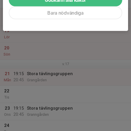
Tor
Bara nödvändiga
18
Fre
19
Lör
20
Sön
v.17
21
19:15
Stora tävlingsgruppen
20:45
Mån
Grangården
22
Tis
23
19:15
Stora tävlingsgruppen
20:45
Ons
Granngården
24