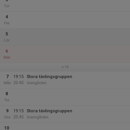
Tor
4
Fre
5
Lör
6
Sön
v.15
7
19:15
Stora tävlingsgruppen
20:45
Mån
Grangården
8
Tis
9
19:15
Stora tävlingsgruppen
20:45
Ons
Granngården
10