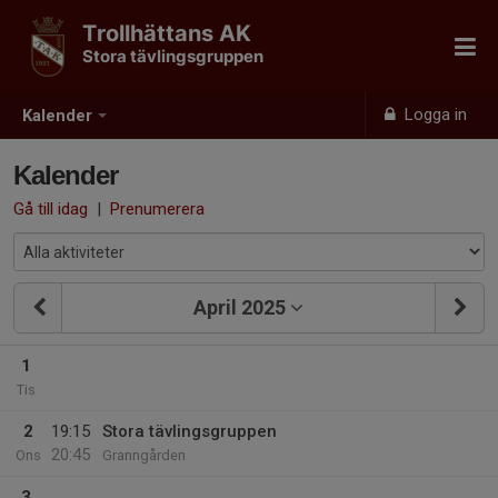
Trollhättans AK
Stora tävlingsgruppen
Logga in
Kalender
Kalender
Gå till idag
|
Prenumerera
April 2025
1
Tis
2
19:15
Stora tävlingsgruppen
20:45
Ons
Granngården
3