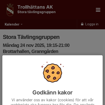
Trollhättans AK
Stora tävlingsgruppen
Logga in
Kalender
Stora Tävlingsgruppen
Måndag 24 nov 2025, 19:15-21:00
Brottarhallen, Granngården
Samling: 19:05
Godkänn kakor
Vi använder oss av kakor (cookies) för att vår
webbplats ska fungera bra för dig. De används