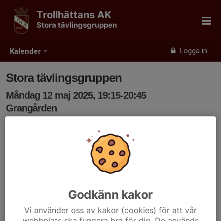
Trollhättans AK
Stora tävlingsgruppen
Logga in
Kalender
Stora tävlingsgruppen
Måndag 12 maj 2025, 19:15-20:45
Grangården
Samling: 19:15
Godkänn kakor
Vi använder oss av kakor (cookies) för att vår
webbplats ska fungera bra för dig. De används