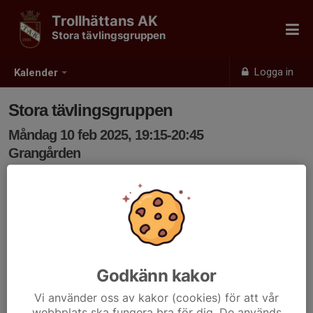
Trollhättans AK
Stora tävlingsgruppen
Logga in
Kalender
Stora tävlingsgruppen
Måndag 10 feb 2025, 19:15-20:45
Grangården
Samling: 19:15
Godkänn kakor
Vi använder oss av kakor (cookies) för att vår
webbplats ska fungera bra för dig. De används