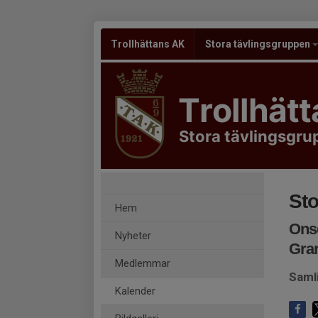
Trollhättans AK
Stora tävlingsgruppen
Trollhät
Stora tävlingsgr
Sto
Hem
Onsd
Nyheter
Gra
Medlemmar
Saml
Kalender