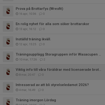
Prova på Brottarfys (Wresfit)
16 apr, 10:36
0
En rolig nyhet för alla som söker brottarskor
13 apr, 16:12
0
Inställd träning ikväll.
12 apr, 15:25
0
Träningsupplägg Storagruppen inför Wasacupen och Soft Touch
10 mar, 17:26
2
Viktig info till våra föräldrar med licenserade brottare
8 mar, 20:47
0
Intresserad av att bli styrelseledamot 2026?
4 mar, 16:49
0
Träning imorgon Lördag