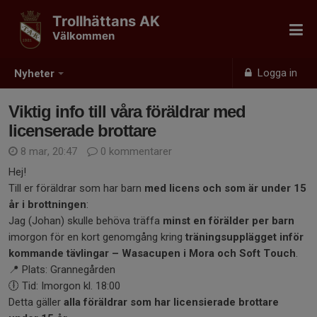
Trollhättans AK
Välkommen
Logga in
Nyheter
Viktig info till våra föräldrar med
licenserade brottare
8 mar, 20:47
0 kommentarer
Hej!
Till er föräldrar som har barn
med licens och som är under 15
år i brottningen
:
Jag (Johan) skulle behöva träffa
minst en förälder per barn
imorgon för en kort genomgång kring
träningsupplägget inför
kommande tävlingar – Wasacupen i Mora och Soft Touch
.
📍 Plats: Grannegården
🕕 Tid: Imorgon kl. 18:00
Detta gäller
alla föräldrar som har licensierade brottare