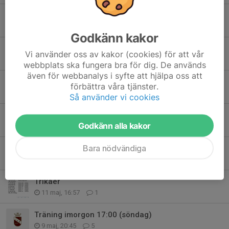
Säsongen 2026/2027
3 aug, 10:08
0
Godkänn kakor
Föreningsstäd och Alliansloppet 2026!
Vi använder oss av kakor (cookies) för att vår
24 jun, 17:55
0
webbplats ska fungera bra för dig. De används
även för webbanalys i syfte att hjälpa oss att
Sommaruppehåll
förbättra våra tjänster.
15 jun, 09:03
0
Så använder vi cookies
Öppen träning klockan 10:00
Godkänn alla kakor
5 jun, 11:39
1
Bara nödvändiga
Upphittad jacka
27 maj, 20:46
2
Trikåer
11 maj, 16:57
1
Träning imorgon 17:00 (söndag)
9 maj, 20:45
5