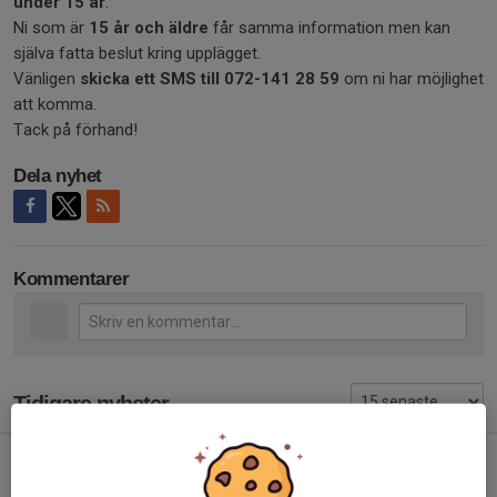
under 15 år
.
Ni som är
15 år och äldre
får samma information men kan
själva fatta beslut kring upplägget.
Vänligen
skicka ett SMS till 072-141 28 59
om ni har möjlighet
att komma.
Tack på förhand!
Dela nyhet
Kommentarer
Tidigare nyheter
Föreningsstäd nu på söndag den 9e
Idag, 09:00
0